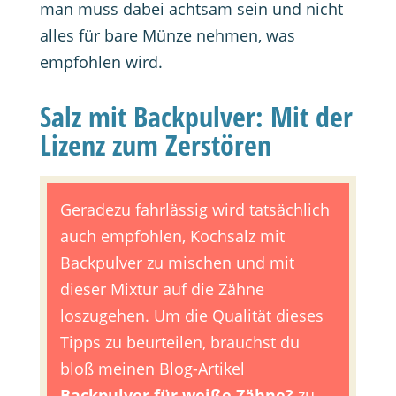
man muss dabei achtsam sein und nicht
alles für bare Münze nehmen, was
empfohlen wird.
Salz mit Backpulver: Mit der
Lizenz zum Zerstören
Geradezu fahrlässig wird tatsächlich
auch empfohlen, Kochsalz mit
Backpulver zu mischen und mit
dieser Mixtur auf die Zähne
loszugehen. Um die Qualität dieses
Tipps zu beurteilen, brauchst du
bloß meinen Blog-Artikel
Backpulver für weiße Zähne?
zu